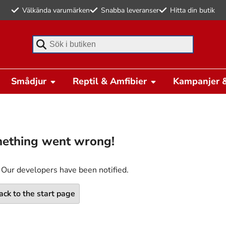
Välkända varumärken
Snabba leveranser
Hitta din butik
Börja skriva för att söka
Smådjur
Reptil & Amfibier
Kampanjer &
ething went wrong!
 Our developers have been notified.
ack to the start page