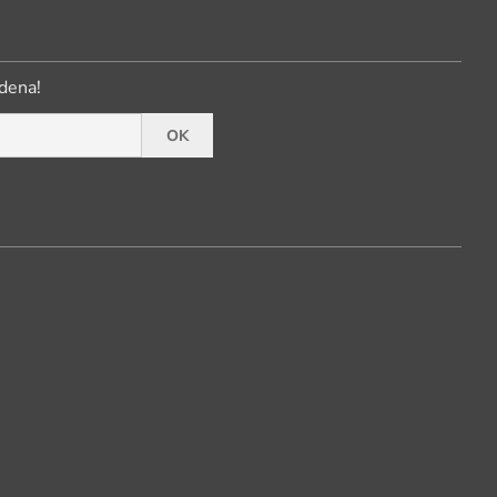
dena!
OK