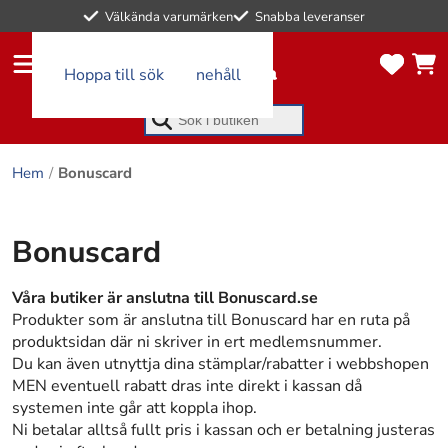
0
Välkända varumärken
Snabba leveranser
artikl
artikl
ar i
ar i
kund
Hoppa till huvudinnehåll
Hoppa till sök
favor
vagn
itlist
en
an
Börja skriva för att söka
Hem
Bonuscard
Bonuscard
Våra butiker är anslutna till Bonuscard.se
Produkter som är anslutna till Bonuscard har en ruta på
produktsidan där ni skriver in ert medlemsnummer.
Du kan även utnyttja dina stämplar/rabatter i webbshopen
MEN eventuell rabatt dras inte direkt i kassan då
systemen inte går att koppla ihop.
Ni betalar alltså fullt pris i kassan och er betalning justeras