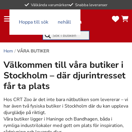
0
Välkända varumärken
Snabba leveranser
artikl
artikl
ar i
ar i
kund
Hoppa till huvudinnehåll
Hoppa till sök
favor
vagn
itlist
en
an
Börja skriva för att söka
Hem
VÅRA BUTIKER
Välkommen till våra butiker i
Stockholm – där djurintresset
får ta plats
Hos CRT Zoo är det inte bara nätbutiken som levererar – vi
har även två fysiska butiker i Stockholm där du kan uppleva
djurglädje på riktigt.
Våra butiker ligger i Haninge och Bandhagen, båda i
rymliga industrilokaler med gott om plats för inspiration,