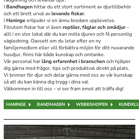
rådgivning och levande djur.
I
Bandhagen
hittar du ett stort sortiment av djurtillbehör
och ett brett urval av
levande fiskar
.
I
Haninge
erbjuder vi en ännu bredare upplevelse.
Förutom fiskar har vi även
reptiler, fåglar och smådjur
–
allt i en stor lokal där du kan möta djuren och få personlig
vägledning. Oavsett om du letar efter en ny
familjemedlem eller vill förbättra miljön för ditt nuvarande
husdjur, finns här både kunskap och omtanke.
Vår personal har
lång erfarenhet i branschen
och hjälper
dig gärna med frågor, tips och produktval direkt på plats.
Vi brinner för djur och delar gärna med oss av vår kunskap
så att du kan känna dig trygg i dina val.
Välkommen in till oss – vi ser fram emot att träffa dig!
HANINGE
BANDHAGEN
WEBBSHOPEN
KUNDKL