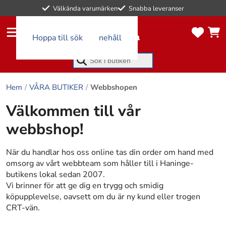
0
Välkända varumärken
Snabba leveranser
artikl
artikl
ar i
ar i
kund
Hoppa till huvudinnehåll
Hoppa till sök
favor
vagn
itlist
en
an
Börja skriva för att söka
Hem
VÅRA BUTIKER
Webbshopen
Välkommen till vår
webbshop!
När du handlar hos oss online tas din order om hand med
omsorg av vårt webbteam som håller till i Haninge-
butikens lokal sedan 2007.
Vi brinner för att ge dig en trygg och smidig
köpupplevelse, oavsett om du är ny kund eller trogen
CRT-vän.