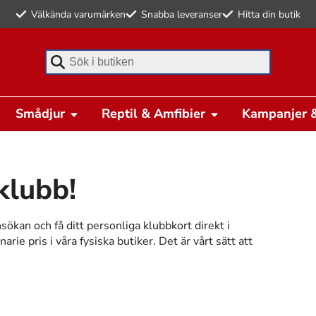
Välkända varumärken
Snabba leveranser
Hitta din butik
Börja skriva för att söka
Smådjur
Reptil & Amfibier
Kampanjer &
klubb!
nsökan och få ditt personliga klubbkort direkt i
ie pris i våra fysiska butiker. Det är vårt sätt att