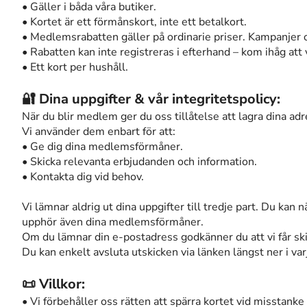
• Gäller i båda våra butiker.
• Kortet är ett förmånskort, inte ett betalkort.
• Medlemsrabatten gäller på ordinarie priser. Kampanjer o
• Rabatten kan inte registreras i efterhand – kom ihåg att v
• Ett kort per hushåll.
🔐 Dina uppgifter & vår integritetspolicy:
När du blir medlem ger du oss tillåtelse att lagra dina ad
Vi använder dem enbart för att:
• Ge dig dina medlemsförmåner.
• Skicka relevanta erbjudanden och information.
• Kontakta dig vid behov.
Vi lämnar aldrig ut dina uppgifter till tredje part. Du kan
upphör även dina medlemsförmåner.
Om du lämnar din e-postadress godkänner du att vi får sk
Du kan enkelt avsluta utskicken via länken längst ner i var
📜 Villkor:
• Vi förbehåller oss rätten att spärra kortet vid misstank