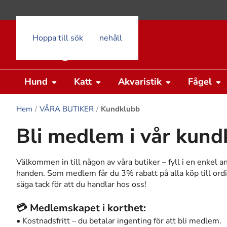
Hoppa till huvudinnehåll
Hoppa till sök
Hund
Katt
Akvaristik
Fågel
Hem
VÅRA BUTIKER
Kundklubb
Bli medlem i vår kund
Välkommen in till någon av våra butiker – fyll i en enkel a
handen. Som medlem får du 3% rabatt på alla köp till ordinar
säga tack för att du handlar hos oss!
💳 Medlemskapet i korthet:
• Kostnadsfritt – du betalar ingenting för att bli medlem.