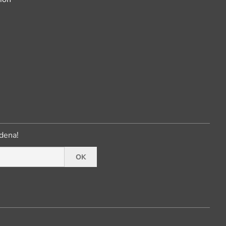
dena!
OK