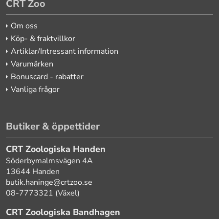
CRT Zoo
Om oss
Köp- & fraktvillkor
Artiklar/Intressant information
Varumärken
Bonuscard - rabatter
Vanliga frågor
Butiker & öppettider
CRT Zoologiska Handen
Söderbymalmsvägen 4A
13644 Handen
butik.haninge@crtzoo.se
08-7773321 (Växel)
CRT Zoologiska Bandhagen