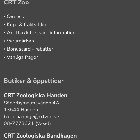
CRT Zoo
Om oss
Köp- & fraktvillkor
Artiklar/Intressant information
Varumärken
Bonuscard - rabatter
Vanliga frågor
Butiker & öppettider
CRT Zoologiska Handen
Söderbymalmsvägen 4A
13644 Handen
butik.haninge@crtzoo.se
08-7773321 (Växel)
CRT Zoologiska Bandhagen