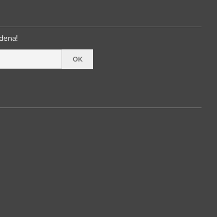
dena!
OK