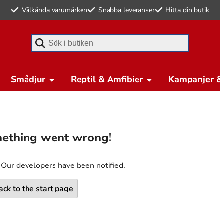
Välkända varumärken
Snabba leveranser
Hitta din butik
Börja skriva för att söka
Smådjur
Reptil & Amfibier
Kampanjer &
ething went wrong!
 Our developers have been notified.
ack to the start page