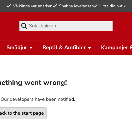
Välkända varumärken
Snabba leveranser
Hitta din butik
Börja skriva för att söka
Smådjur
Reptil & Amfibier
Kampanjer &
ething went wrong!
 Our developers have been notified.
ack to the start page