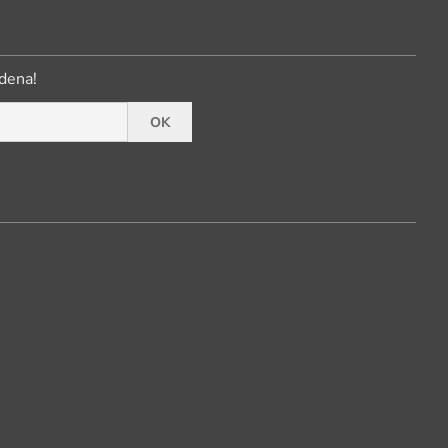
dena!
OK