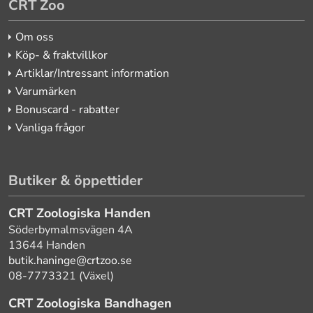
CRT Zoo
Om oss
Köp- & fraktvillkor
Artiklar/Intressant information
Varumärken
Bonuscard - rabatter
Vanliga frågor
Butiker & öppettider
CRT Zoologiska Handen
Söderbymalmsvägen 4A
13644 Handen
butik.haninge@crtzoo.se
08-7773321 (Växel)
CRT Zoologiska Bandhagen