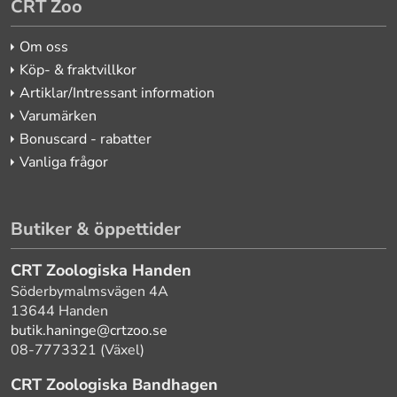
CRT Zoo
Om oss
Köp- & fraktvillkor
Artiklar/Intressant information
Varumärken
Bonuscard - rabatter
Vanliga frågor
Butiker & öppettider
CRT Zoologiska Handen
Söderbymalmsvägen 4A
13644 Handen
butik.haninge@crtzoo.se
08-7773321 (Växel)
CRT Zoologiska Bandhagen