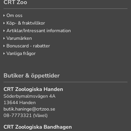
CRT Zoo
Om oss
Köp- & fraktvillkor
Artiklar/Intressant information
Varumärken
Bonuscard - rabatter
Vanliga frågor
Butiker & öppettider
CRT Zoologiska Handen
Söderbymalmsvägen 4A
13644 Handen
butik.haninge@crtzoo.se
08-7773321 (Växel)
CRT Zoologiska Bandhagen