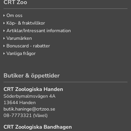
CRT Zoo
Om oss
Köp- & fraktvillkor
Artiklar/Intressant information
Varumärken
Bonuscard - rabatter
Vanliga frågor
Butiker & öppettider
CRT Zoologiska Handen
Söderbymalmsvägen 4A
13644 Handen
butik.haninge@crtzoo.se
08-7773321 (Växel)
CRT Zoologiska Bandhagen