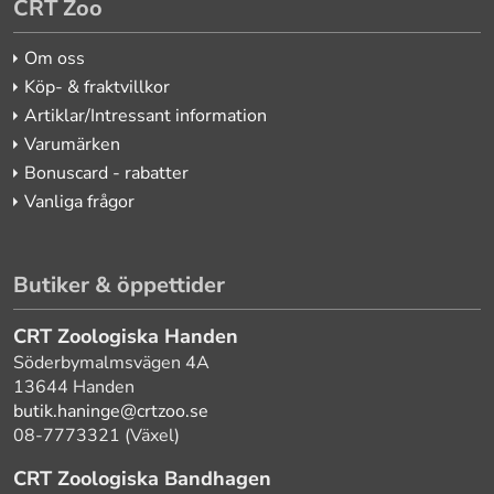
CRT Zoo
Om oss
Köp- & fraktvillkor
Artiklar/Intressant information
Varumärken
Bonuscard - rabatter
Vanliga frågor
Butiker & öppettider
CRT Zoologiska Handen
Söderbymalmsvägen 4A
13644 Handen
butik.haninge@crtzoo.se
08-7773321 (Växel)
CRT Zoologiska Bandhagen