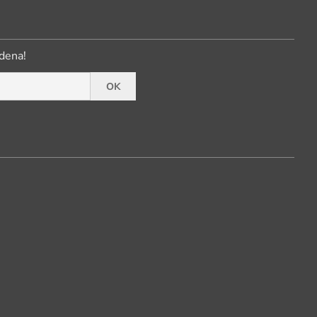
dena!
OK