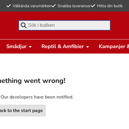
Välkända varumärken
Snabba leveranser
Hitta din butik
Börja skriva för att söka
Smådjur
Reptil & Amfibier
Kampanjer &
ething went wrong!
 Our developers have been notified.
ack to the start page