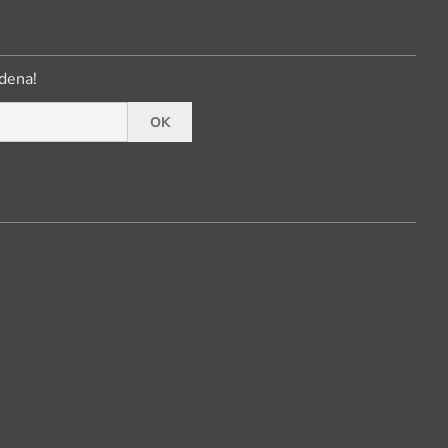
dena!
OK