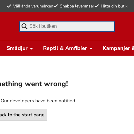
Välkända varumärken
Snabba leveranser
Hitta din butik
Börja skriva för att söka
Smådjur
Reptil & Amfibier
Kampanjer &
ething went wrong!
 Our developers have been notified.
ack to the start page