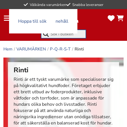
0
Välkända varumärken
Snabba leveranser
artikl
artikl
ar i
ar i
kund
Hoppa till huvudinnehåll
Hoppa till sök
favor
vagn
itlist
en
an
Börja skriva för att söka
Hem
VARUMÄRKEN
P-Q-R-S-T
Rinti
Rinti
Rinti är ett tyskt varumärke som specialiserar sig
på högkvalitativt hundfoder. Företaget erbjuder
ett brett utbud av foderprodukter, inklusive
våtfoder och torrfoder, som är anpassade för
hundars olika behov och livsstadier. Rinti
fokuserar på att använda naturliga och
näringsrika ingredienser utan onödiga tillsatser,
för att säkerställa en balanserad kost för hundar.