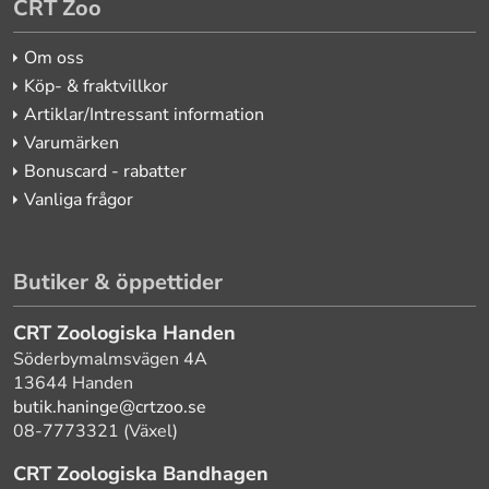
CRT Zoo
Om oss
Köp- & fraktvillkor
Artiklar/Intressant information
Varumärken
Bonuscard - rabatter
Vanliga frågor
Butiker & öppettider
CRT Zoologiska Handen
Söderbymalmsvägen 4A
13644 Handen
butik.haninge@crtzoo.se
08-7773321 (Växel)
CRT Zoologiska Bandhagen