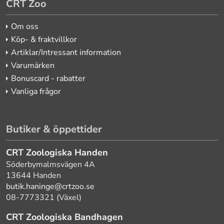
CRT Zoo
Om oss
Köp- & fraktvillkor
Artiklar/Intressant information
Varumärken
Bonuscard - rabatter
Vanliga frågor
Butiker & öppettider
CRT Zoologiska Handen
Söderbymalmsvägen 4A
13644 Handen
butik.haninge@crtzoo.se
08-7773321 (Växel)
CRT Zoologiska Bandhagen