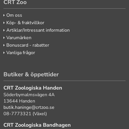
CRT Zoo
Om oss
Köp- & fraktvillkor
Artiklar/Intressant information
Varumärken
Bonuscard - rabatter
Vanliga frågor
Butiker & öppettider
CRT Zoologiska Handen
Söderbymalmsvägen 4A
13644 Handen
butik.haninge@crtzoo.se
08-7773321 (Växel)
CRT Zoologiska Bandhagen