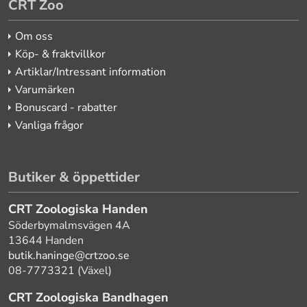
CRT Zoo
Om oss
Köp- & fraktvillkor
Artiklar/Intressant information
Varumärken
Bonuscard - rabatter
Vanliga frågor
Butiker & öppettider
CRT Zoologiska Handen
Söderbymalmsvägen 4A
13644 Handen
butik.haninge@crtzoo.se
08-7773321 (Växel)
CRT Zoologiska Bandhagen