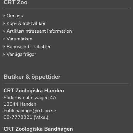
CRT Zoo
Om oss
Köp- & fraktvillkor
Artiklar/Intressant information
Varumärken
Bonuscard - rabatter
Vanliga frågor
Butiker & öppettider
CRT Zoologiska Handen
Söderbymalmsvägen 4A
13644 Handen
butik.haninge@crtzoo.se
08-7773321 (Växel)
CRT Zoologiska Bandhagen