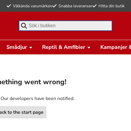
Välkända varumärken
Snabba leveranser
Hitta din butik
Börja skriva för att söka
Smådjur
Reptil & Amfibier
Kampanjer &
ething went wrong!
 Our developers have been notified.
ack to the start page