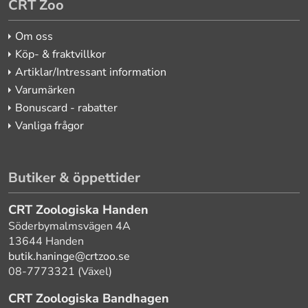
CRT Zoo
Om oss
Köp- & fraktvillkor
Artiklar/Intressant information
Varumärken
Bonuscard - rabatter
Vanliga frågor
Butiker & öppettider
CRT Zoologiska Handen
Söderbymalmsvägen 4A
13644 Handen
butik.haninge@crtzoo.se
08-7773321 (Växel)
CRT Zoologiska Bandhagen