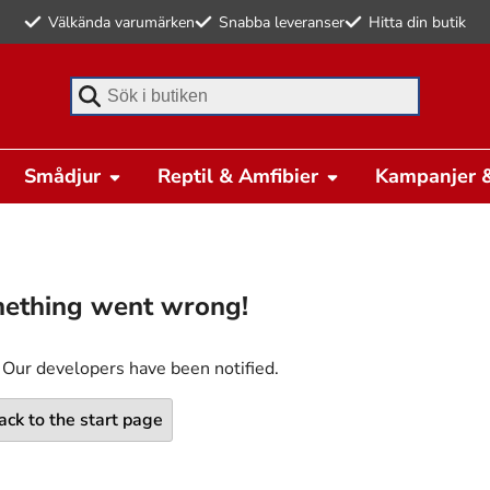
Välkända varumärken
Snabba leveranser
Hitta din butik
Börja skriva för att söka
Smådjur
Reptil & Amfibier
Kampanjer &
ething went wrong!
 Our developers have been notified.
ack to the start page