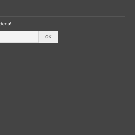
dena!
OK