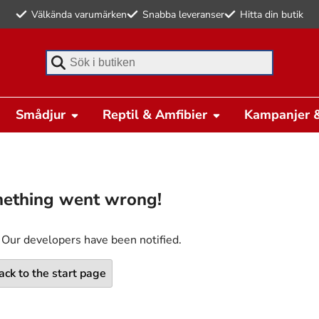
Välkända varumärken
Snabba leveranser
Hitta din butik
Börja skriva för att söka
Smådjur
Reptil & Amfibier
Kampanjer &
ething went wrong!
 Our developers have been notified.
ack to the start page