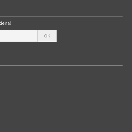
dena!
OK