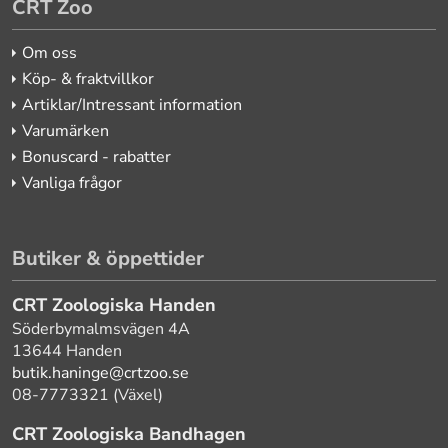
CRT Zoo
Om oss
Köp- & fraktvillkor
Artiklar/Intressant information
Varumärken
Bonuscard - rabatter
Vanliga frågor
Butiker & öppettider
CRT Zoologiska Handen
Söderbymalmsvägen 4A
13644 Handen
butik.haninge@crtzoo.se
08-7773321 (Växel)
CRT Zoologiska Bandhagen