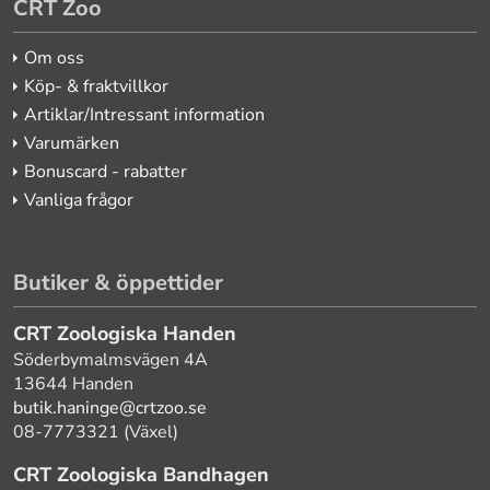
CRT Zoo
Om oss
Köp- & fraktvillkor
Artiklar/Intressant information
Varumärken
Bonuscard - rabatter
Vanliga frågor
Butiker & öppettider
CRT Zoologiska Handen
Söderbymalmsvägen 4A
13644 Handen
butik.haninge@crtzoo.se
08-7773321 (Växel)
CRT Zoologiska Bandhagen