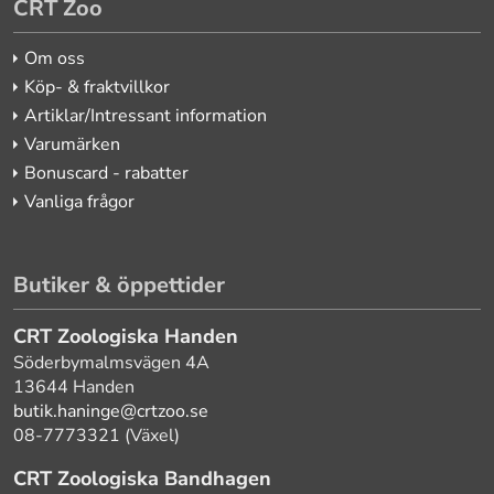
CRT Zoo
Om oss
Köp- & fraktvillkor
Artiklar/Intressant information
Varumärken
Bonuscard - rabatter
Vanliga frågor
Butiker & öppettider
CRT Zoologiska Handen
Söderbymalmsvägen 4A
13644 Handen
butik.haninge@crtzoo.se
08-7773321 (Växel)
CRT Zoologiska Bandhagen