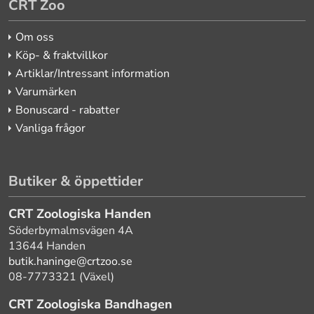
CRT Zoo
Om oss
Köp- & fraktvillkor
Artiklar/Intressant information
Varumärken
Bonuscard - rabatter
Vanliga frågor
Butiker & öppettider
CRT Zoologiska Handen
Söderbymalmsvägen 4A
13644 Handen
butik.haninge@crtzoo.se
08-7773321 (Växel)
CRT Zoologiska Bandhagen