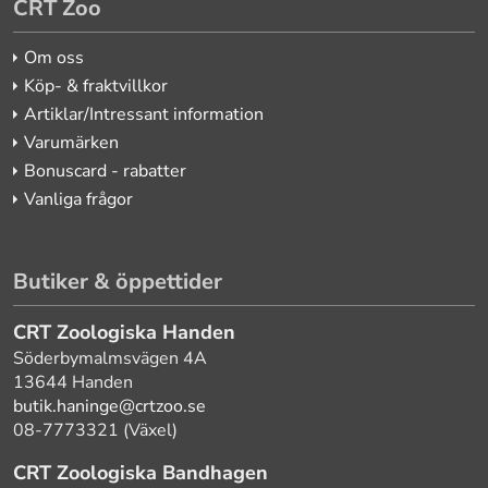
CRT Zoo
Om oss
Köp- & fraktvillkor
Artiklar/Intressant information
Varumärken
Bonuscard - rabatter
Vanliga frågor
Butiker & öppettider
CRT Zoologiska Handen
Söderbymalmsvägen 4A
13644 Handen
butik.haninge@crtzoo.se
08-7773321 (Växel)
CRT Zoologiska Bandhagen