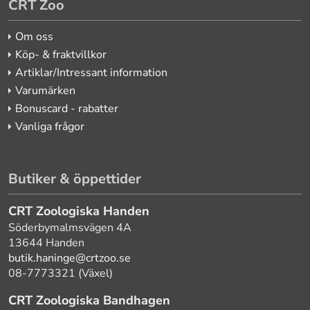
CRT Zoo
Om oss
Köp- & fraktvillkor
Artiklar/Intressant information
Varumärken
Bonuscard - rabatter
Vanliga frågor
Butiker & öppettider
CRT Zoologiska Handen
Söderbymalmsvägen 4A
13644 Handen
butik.haninge@crtzoo.se
08-7773321 (Växel)
CRT Zoologiska Bandhagen