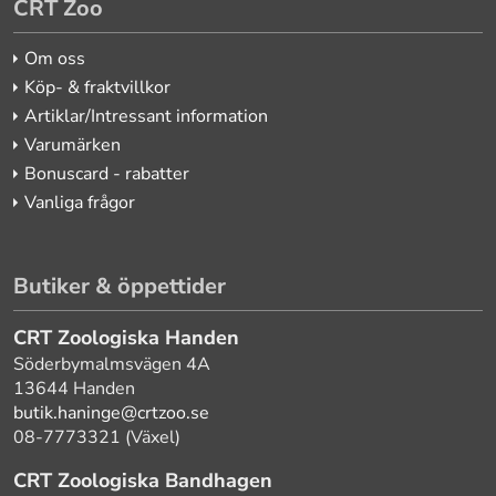
CRT Zoo
Om oss
Köp- & fraktvillkor
Artiklar/Intressant information
Varumärken
Bonuscard - rabatter
Vanliga frågor
Butiker & öppettider
CRT Zoologiska Handen
Söderbymalmsvägen 4A
13644 Handen
butik.haninge@crtzoo.se
08-7773321 (Växel)
CRT Zoologiska Bandhagen