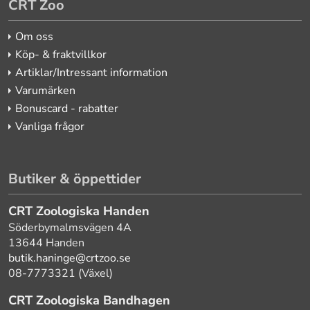
CRT Zoo
Om oss
Köp- & fraktvillkor
Artiklar/Intressant information
Varumärken
Bonuscard - rabatter
Vanliga frågor
Butiker & öppettider
CRT Zoologiska Handen
Söderbymalmsvägen 4A
13644 Handen
butik.haninge@crtzoo.se
08-7773321 (Växel)
CRT Zoologiska Bandhagen