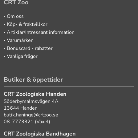
CRT Zoo
Om oss
Köp- & fraktvillkor
Artiklar/Intressant information
Varumärken
Bonuscard - rabatter
Vanliga frågor
Butiker & öppettider
CRT Zoologiska Handen
Söderbymalmsvägen 4A
13644 Handen
butik.haninge@crtzoo.se
08-7773321 (Växel)
CRT Zoologiska Bandhagen