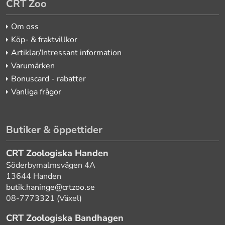
CRT Zoo
Om oss
Köp- & fraktvillkor
Artiklar/Intressant information
Varumärken
Bonuscard - rabatter
Vanliga frågor
Butiker & öppettider
CRT Zoologiska Handen
Söderbymalmsvägen 4A
13644 Handen
butik.haninge@crtzoo.se
08-7773321 (Växel)
CRT Zoologiska Bandhagen