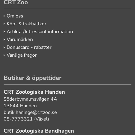
CRT Zoo
Om oss
Köp- & fraktvillkor
Artiklar/Intressant information
Varumärken
Bonuscard - rabatter
Vanliga frågor
Butiker & öppettider
CRT Zoologiska Handen
Söderbymalmsvägen 4A
13644 Handen
butik.haninge@crtzoo.se
08-7773321 (Växel)
CRT Zoologiska Bandhagen