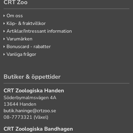
CRT Zoo
Om oss
Köp- & fraktvillkor
Artiklar/Intressant information
Varumärken
Bonuscard - rabatter
Vanliga frågor
Butiker & öppettider
CRT Zoologiska Handen
Söderbymalmsvägen 4A
13644 Handen
butik.haninge@crtzoo.se
08-7773321 (Växel)
CRT Zoologiska Bandhagen