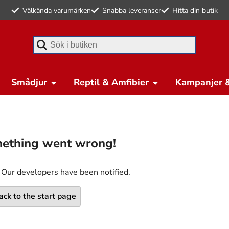
Välkända varumärken
Snabba leveranser
Hitta din butik
Börja skriva för att söka
Smådjur
Reptil & Amfibier
Kampanjer &
ething went wrong!
 Our developers have been notified.
ack to the start page