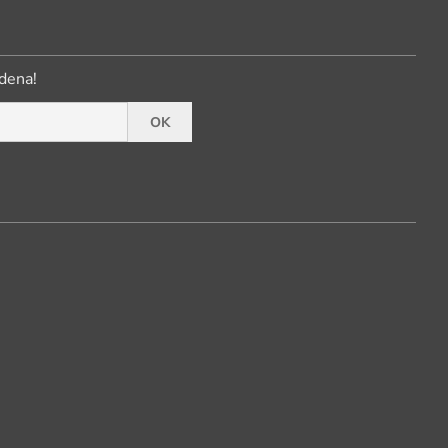
dena!
OK