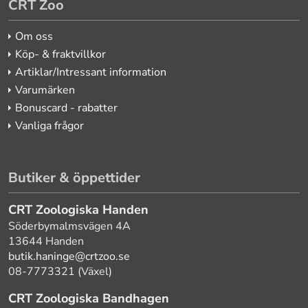
CRT Zoo
Om oss
Köp- & fraktvillkor
Artiklar/Intressant information
Varumärken
Bonuscard - rabatter
Vanliga frågor
Butiker & öppettider
CRT Zoologiska Handen
Söderbymalmsvägen 4A
13644 Handen
butik.haninge@crtzoo.se
08-7773321 (Växel)
CRT Zoologiska Bandhagen