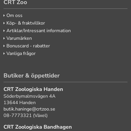
CRT Zoo
Om oss
Köp- & fraktvillkor
Artiklar/Intressant information
Varumärken
Bonuscard - rabatter
Vanliga frågor
Butiker & öppettider
CRT Zoologiska Handen
Söderbymalmsvägen 4A
13644 Handen
butik.haninge@crtzoo.se
08-7773321 (Växel)
CRT Zoologiska Bandhagen