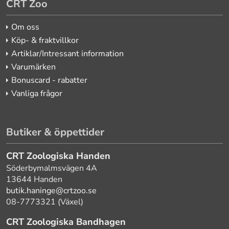
CRT Zoo
Om oss
Köp- & fraktvillkor
Artiklar/Intressant information
Varumärken
Bonuscard - rabatter
Vanliga frågor
Butiker & öppettider
CRT Zoologiska Handen
Söderbymalmsvägen 4A
13644 Handen
butik.haninge@crtzoo.se
08-7773321 (Växel)
CRT Zoologiska Bandhagen