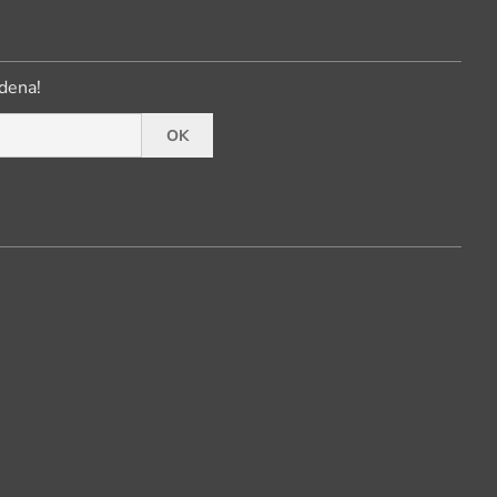
dena!
OK