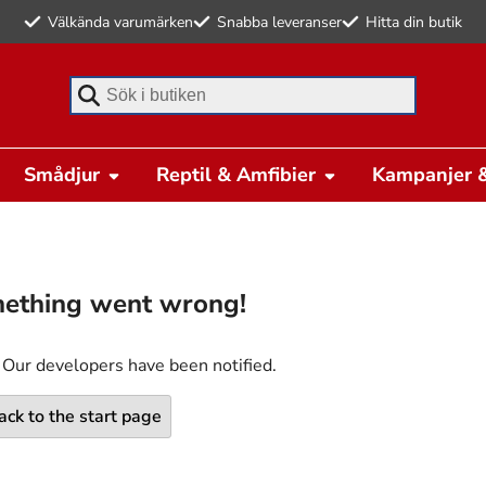
Välkända varumärken
Snabba leveranser
Hitta din butik
Börja skriva för att söka
Smådjur
Reptil & Amfibier
Kampanjer &
ething went wrong!
 Our developers have been notified.
ack to the start page