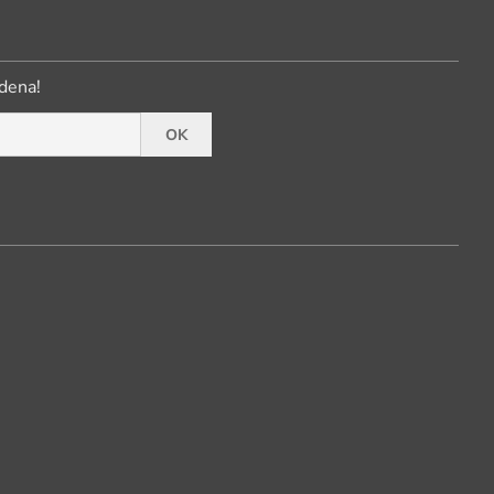
dena!
OK