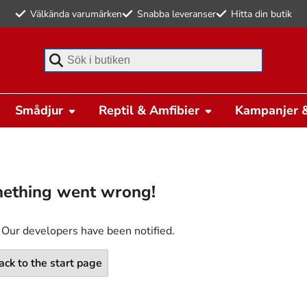
Välkända varumärken
Snabba leveranser
Hitta din butik
Börja skriva för att söka
Smådjur
Reptil & Amfibier
Kampanjer &
ething went wrong!
 Our developers have been notified.
ack to the start page