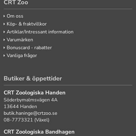
CRT Zoo
Om oss
Köp- & fraktvillkor
Artiklar/Intressant information
Varumärken
Bonuscard - rabatter
Vanliga frågor
Butiker & öppettider
CRT Zoologiska Handen
Söderbymalmsvägen 4A
13644 Handen
butik.haninge@crtzoo.se
08-7773321 (Växel)
CRT Zoologiska Bandhagen