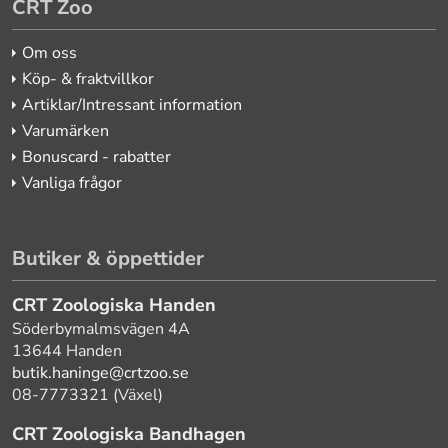
CRT Zoo
Om oss
Köp- & fraktvillkor
Artiklar/Intressant information
Varumärken
Bonuscard - rabatter
Vanliga frågor
Butiker & öppettider
CRT Zoologiska Handen
Söderbymalmsvägen 4A
13644 Handen
butik.haninge@crtzoo.se
08-7773321 (Växel)
CRT Zoologiska Bandhagen