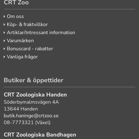
CRT Zoo
Om oss
Köp- & fraktvillkor
Artiklar/Intressant information
Varumärken
Bonuscard - rabatter
Vanliga frågor
Butiker & öppettider
CRT Zoologiska Handen
Söderbymalmsvägen 4A
13644 Handen
butik.haninge@crtzoo.se
08-7773321 (Växel)
CRT Zoologiska Bandhagen