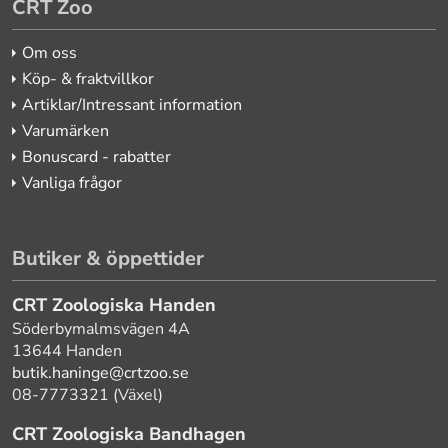
CRT Zoo
Om oss
Köp- & fraktvillkor
Artiklar/Intressant information
Varumärken
Bonuscard - rabatter
Vanliga frågor
Butiker & öppettider
CRT Zoologiska Handen
Söderbymalmsvägen 4A
13644 Handen
butik.haninge@crtzoo.se
08-7773321 (Växel)
CRT Zoologiska Bandhagen