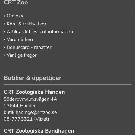
CRT Zoo
Om oss
Köp- & fraktvillkor
Artiklar/Intressant information
Varumärken
Bonuscard - rabatter
Vanliga frågor
Butiker & öppettider
CRT Zoologiska Handen
Söderbymalmsvägen 4A
13644 Handen
butik.haninge@crtzoo.se
08-7773321 (Växel)
CRT Zoologiska Bandhagen