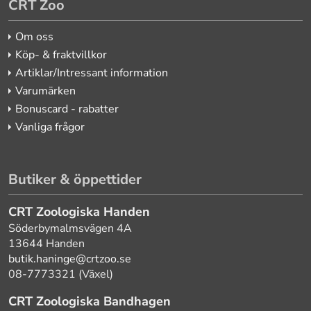
CRT Zoo
Om oss
Köp- & fraktvillkor
Artiklar/Intressant information
Varumärken
Bonuscard - rabatter
Vanliga frågor
Butiker & öppettider
CRT Zoologiska Handen
Söderbymalmsvägen 4A
13644 Handen
butik.haninge@crtzoo.se
08-7773321 (Växel)
CRT Zoologiska Bandhagen